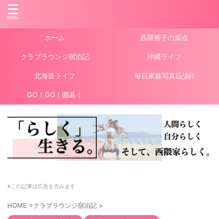
ホーム
西隈裕子の原点
クラブラウンジ宿泊記
沖縄ライフ
北海道ライフ
毎日家族写真(記録)
GO！GO！囲碁！
※この記事は広告を含みます
HOME
>
クラブラウンジ宿泊記
>