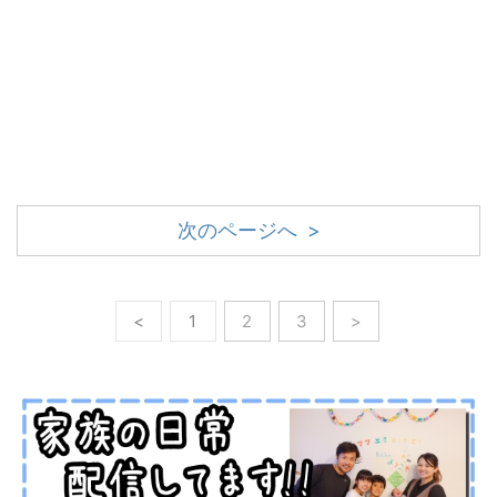
次のページへ >
<
1
2
3
>