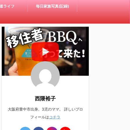
道ライフ
毎日家族写真(記録)
西隈裕子
大阪府豊中市出身。3児のママ。 詳しいプロ
フィールは
コチラ