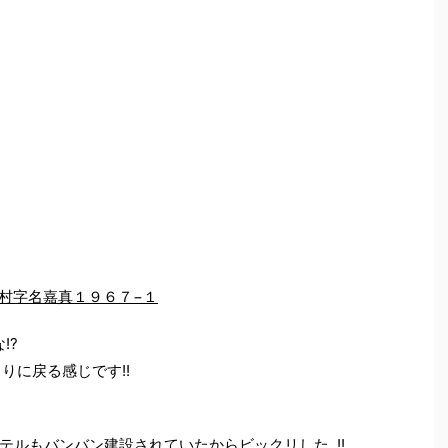
恩納村字名嘉真１９６７−１
!?
りに戻る感じです!!
テルもバンバン建設されていたからビックリした‥!!