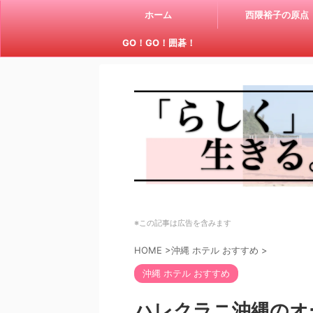
ホーム
西隈裕子の原点
GO！GO！囲碁！
※この記事は広告を含みます
HOME
>
沖縄 ホテル おすすめ
>
沖縄 ホテル おすすめ
ハレクラニ沖縄のオ