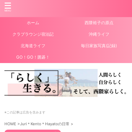
ホーム
西隈裕子の原点
クラブラウンジ宿泊記
沖縄ライフ
北海道ライフ
毎日家族写真(記録)
GO！GO！囲碁！
※この記事は広告を含みます
HOME
>
Juri＊Kento＊Hayatoの日常
>