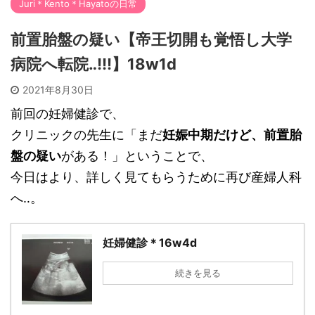
Juri＊Kento＊Hayatoの日常
前置胎盤の疑い【帝王切開も覚悟し大学
病院へ転院‥!!!】18w1d
2021年8月30日
前回の妊婦健診で、
クリニックの先生に「まだ
妊娠中期だけど、前置胎
盤の疑い
がある！」ということで、
今日はより、詳しく見てもらうために再び産婦人科
へ‥。
妊婦健診＊16w4d
続きを見る