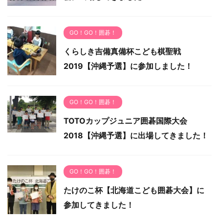
GO！GO！囲碁！
くらしき吉備真備杯こども棋聖戦
2019【沖縄予選】に参加しました！
GO！GO！囲碁！
TOTOカップジュニア囲碁国際大会
2018【沖縄予選】に出場してきました！
GO！GO！囲碁！
たけのこ杯【北海道こども囲碁大会】に
参加してきました！