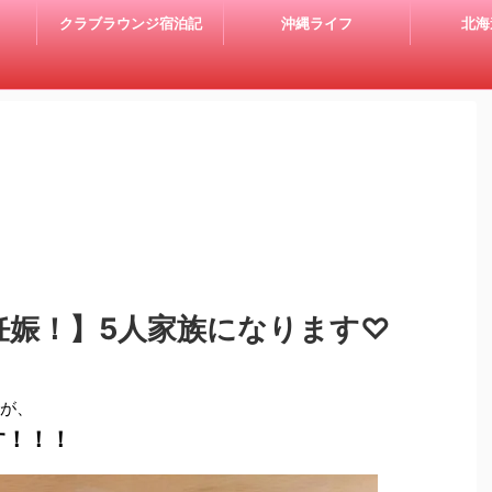
クラブラウンジ宿泊記
沖縄ライフ
北海
妊娠！】5人家族になります♡
たが、
す！！！