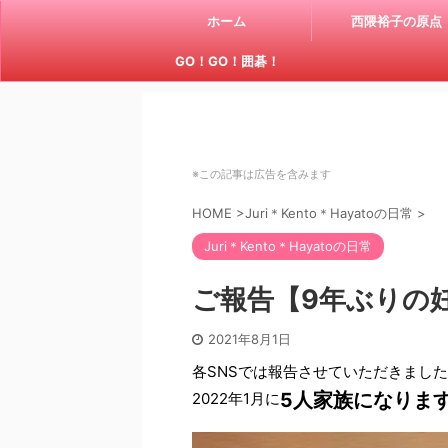
ホーム
西隈裕子の原点
GO！GO！囲碁！
※この記事は広告を含みます
HOME
>
Juri＊Kento＊Hayatoの日常
>
Juri＊Kento＊Hayatoの日常
ご報告【9年ぶりの
2021年8月1日
各SNSでは報告させていただきまし
5人家族になりま
2022年1月に