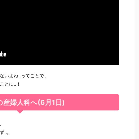
ないよね‥ってことで、
ことに‥！
産婦人科へ(6月1日)
、
ず‥。