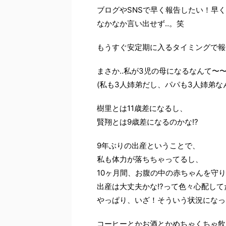
ブログやSNSで早く報告したい！早
なかなか言い出せず‥。笑
もうすぐ安定期に入るタイミングで報
まさか‥私が3児の母になるなんて〜
(私も3人姉弟だし、パパも3人姉弟な
樹里とは11歳差になるし、
賢翔とは9歳差になるのかな!?
9年ぶりの出産ということで、
私も体力が落ちちゃってるし、
10ヶ月間、お腹の中の赤ちゃんを守り
出産は大丈夫かな!?って色々心配して
やっぱり、いざ！そういう状況になっ
コーヒーとかお酒とかめちゃくちゃ飲