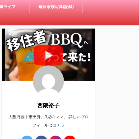
道ライフ
毎日家族写真(記録)
西隈裕子
大阪府豊中市出身。3児のママ。 詳しいプロ
フィールは
コチラ