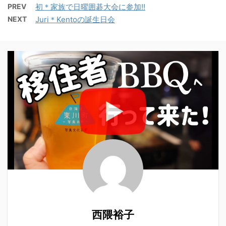
PREV
初＊家族で日曜囲碁大会に参加!!
NEXT
Juri＊Kentoの誕生日会
西隈裕子