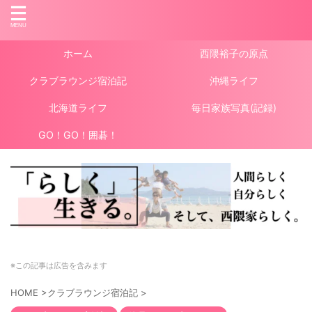
ホーム
西隈裕子の原点
クラブラウンジ宿泊記
沖縄ライフ
北海道ライフ
毎日家族写真(記録)
GO！GO！囲碁！
※この記事は広告を含みます
HOME
>
クラブラウンジ宿泊記
>