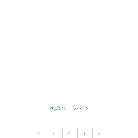
次のページへ >
<
1
2
3
>