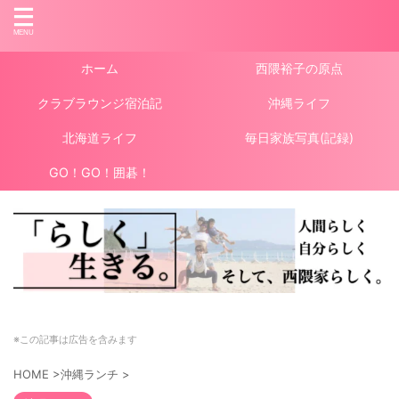
ホーム
西隈裕子の原点
クラブラウンジ宿泊記
沖縄ライフ
北海道ライフ
毎日家族写真(記録)
GO！GO！囲碁！
※この記事は広告を含みます
HOME
>
沖縄ランチ
>