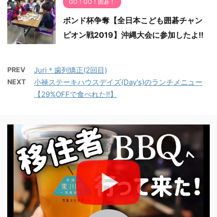
GO！GO！囲碁！
ボンド杯争奪【全日本こども囲碁チャン
ピオン戦2019】沖縄大会に参加したよ!!
PREV
Juri＊歯列矯正(2回目)
NEXT
小禄ステーキハウスデイズ(Day's)のランチメニュー
【29%OFFで食べれた!!】