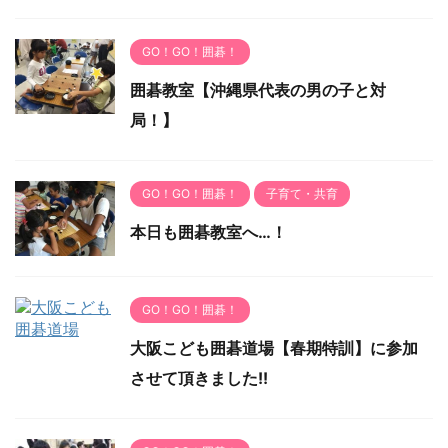
GO！GO！囲碁！
囲碁教室【沖縄県代表の男の子と対
局！】
GO！GO！囲碁！
子育て・共育
本日も囲碁教室へ…！
GO！GO！囲碁！
大阪こども囲碁道場【春期特訓】に参加
させて頂きました!!