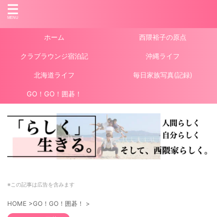
ホーム
西隈裕子の原点
クラブラウンジ宿泊記
沖縄ライフ
北海道ライフ
毎日家族写真(記録)
GO！GO！囲碁！
※この記事は広告を含みます
HOME
>
GO！GO！囲碁！
>