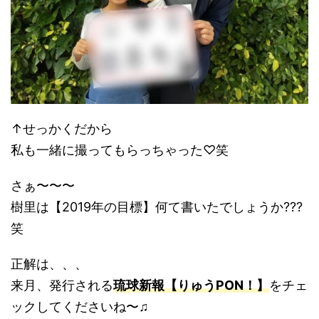
↑せっかくだから
私も一緒に撮ってもらっちゃった♡笑
さぁ〜〜〜
樹里は【2019年の目標】何て書いたでしょうか???
笑
正解は、、、
来月、発行される
琉球新報【りゅうPON！】
をチェ
ックしてくださいね〜♫