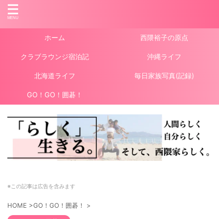
ホーム
西隈裕子の原点
クラブラウンジ宿泊記
沖縄ライフ
北海道ライフ
毎日家族写真(記録)
GO！GO！囲碁！
※この記事は広告を含みます
HOME
>
GO！GO！囲碁！
>