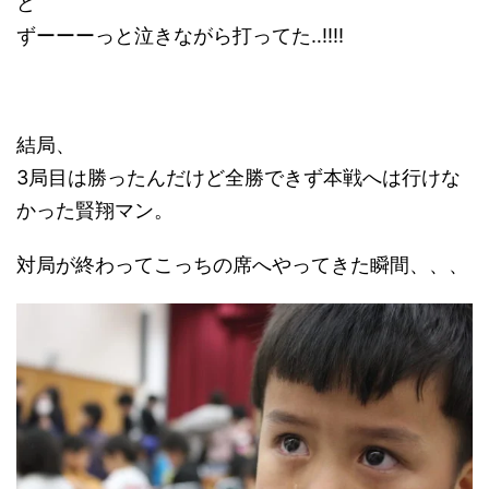
ど
ずーーーっと泣きながら打ってた‥!!!!
結局、
3局目は勝ったんだけど全勝できず本戦へは行けな
かった賢翔マン。
対局が終わってこっちの席へやってきた瞬間、、、