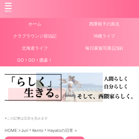
ホーム
西隈裕子の原点
クラブラウンジ宿泊記
沖縄ライフ
北海道ライフ
毎日家族写真(記録)
GO！GO！囲碁！
※この記事は広告を含みます
HOME
>
Juri＊Kento＊Hayatoの日常
>