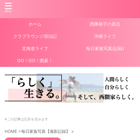
ホーム
西隈裕子の原点
クラブラウンジ宿泊記
沖縄ライフ
北海道ライフ
毎日家族写真(記録)
GO！GO！囲碁！
※この記事は広告を含みます
HOME
>
毎日家族写真【撮影記録】
>