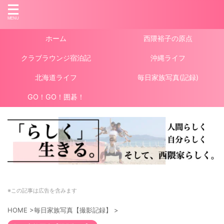
ホーム
西隈裕子の原点
クラブラウンジ宿泊記
沖縄ライフ
北海道ライフ
毎日家族写真(記録)
GO！GO！囲碁！
※この記事は広告を含みます
HOME
>
毎日家族写真【撮影記録】
>