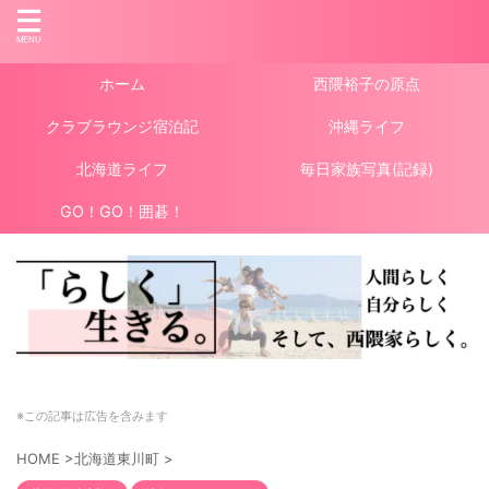
ホーム
西隈裕子の原点
クラブラウンジ宿泊記
沖縄ライフ
北海道ライフ
毎日家族写真(記録)
GO！GO！囲碁！
※この記事は広告を含みます
HOME
>
北海道東川町
>