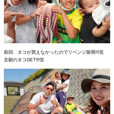
前回、タコが買えなかったのでリベンジ留萌!!!笑
念願のタコGET!!!笑