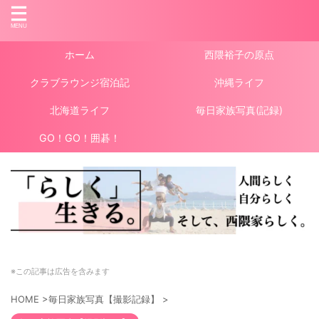
ホーム
西隈裕子の原点
クラブラウンジ宿泊記
沖縄ライフ
北海道ライフ
毎日家族写真(記録)
GO！GO！囲碁！
※この記事は広告を含みます
HOME
>
毎日家族写真【撮影記録】
>