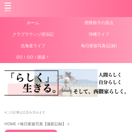
ホーム
西隈裕子の原点
クラブラウンジ宿泊記
沖縄ライフ
北海道ライフ
毎日家族写真(記録)
GO！GO！囲碁！
※この記事は広告を含みます
HOME
>
毎日家族写真【撮影記録】
>