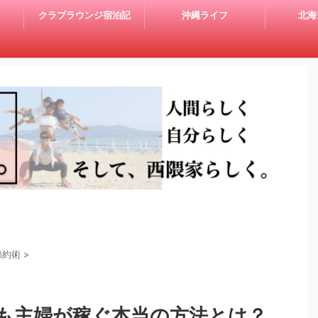
クラブラウンジ宿泊記
沖縄ライフ
北海
節約術
>
も主婦が稼ぐ本当の方法とは？