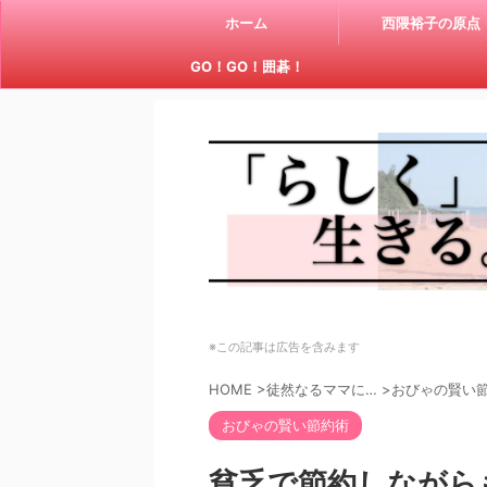
ホーム
西隈裕子の原点
GO！GO！囲碁！
※この記事は広告を含みます
HOME
>
徒然なるママに…
>
おびゃの賢い
おびゃの賢い節約術
貧乏で節約しながら