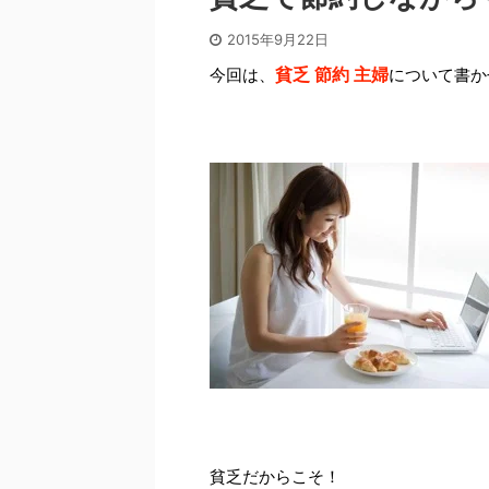
2015年9月22日
貧乏 節約 主婦
今回は、
について書か
貧乏
だからこそ！