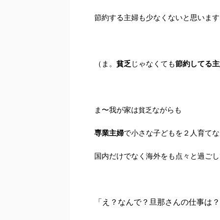
節約
する
主婦
も少なくないと思います
（ま。
貧乏
じゃなくても
節約してる主
ま〜我が家は
ながらも
貧乏
専業主婦
で小さな子どもを２人育てな
国内だけでなく海外をも点々と過ごし
「え？なんで？旦那さんの仕事は？