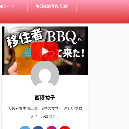
道ライフ
毎日家族写真(記録)
西隈裕子
大阪府豊中市出身。3児のママ。 詳しいプロ
フィールは
コチラ