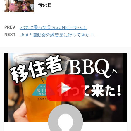
母の日
PREV
バスに乗って美らSUNビーチへ！
NEXT
Jrui＊運動会の練習見に行ってきた！