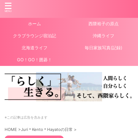
ホーム
西隈裕子の原点
クラブラウンジ宿泊記
沖縄ライフ
北海道ライフ
毎日家族写真(記録)
GO！GO！囲碁！
※この記事は広告を含みます
HOME
>
Juri＊Kento＊Hayatoの日常
>