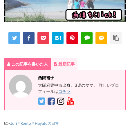
この記事を書いた人
最新記事
西隈裕子
大阪府豊中市出身。3児のママ。 詳しいプロ
フィールは
コチラ
-
Juri＊Kento＊Hayatoの日常