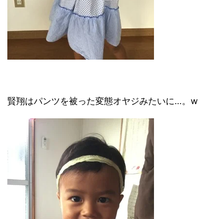
賢翔はパンツを被った変態オヤジみたいに…。w