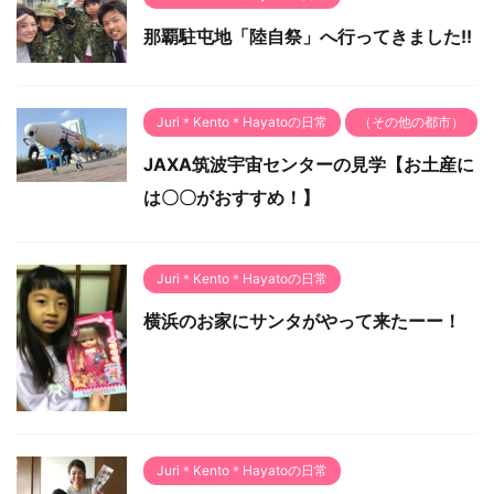
那覇駐屯地「陸自祭」へ行ってきました!!
Juri＊Kento＊Hayatoの日常
（その他の都市）
JAXA筑波宇宙センターの見学【お土産に
は〇〇がおすすめ！】
Juri＊Kento＊Hayatoの日常
横浜のお家にサンタがやって来たーー！
Juri＊Kento＊Hayatoの日常