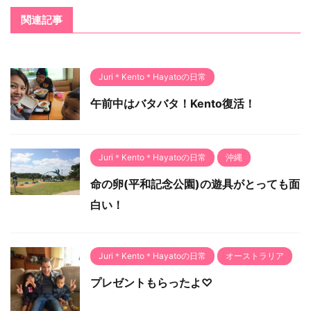
関連記事
Juri＊Kento＊Hayatoの日常
午前中はバタバタ！Kento復活！
Juri＊Kento＊Hayatoの日常
沖縄
命の卵(平和記念公園)の遊具がとっても面
白い！
Juri＊Kento＊Hayatoの日常
オーストラリア
プレゼントもらったよ♡