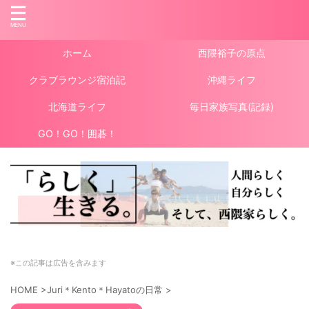
ホーム
西隈裕子の原点
クラブラウンジ宿泊記
沖縄ライフ
北海道ライフ
毎日家族写真(記録)
GO！GO！囲碁！
※この記事は広告を含みます
HOME
>
Juri＊Kento＊Hayatoの日常
>