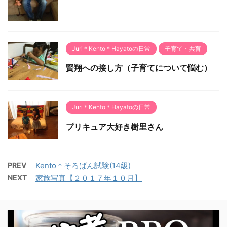
Juri＊Kento＊Hayatoの日常
子育て・共育
賢翔への接し方（子育てについて悩む）
Juri＊Kento＊Hayatoの日常
プリキュア大好き樹里さん
PREV
Kento＊そろばん試験(14級)
NEXT
家族写真【２０１７年１０月】