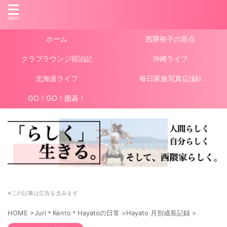
ホーム
西隈裕子の原点
クラブラウンジ宿泊記
沖縄ライフ
北海道ライフ
毎日家族写真(記録)
GO！GO！囲碁！
※この記事は広告を含みます
HOME
>
Juri＊Kento＊Hayatoの日常
>
Hayato 月別成長記録
>