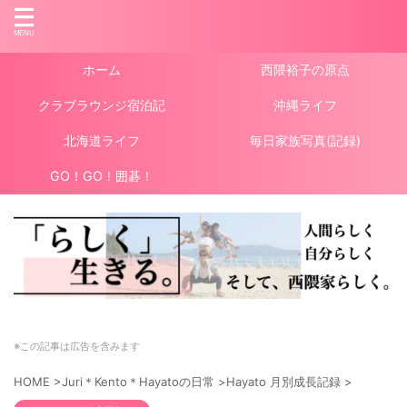
ホーム
西隈裕子の原点
クラブラウンジ宿泊記
沖縄ライフ
北海道ライフ
毎日家族写真(記録)
GO！GO！囲碁！
※この記事は広告を含みます
HOME
>
Juri＊Kento＊Hayatoの日常
>
Hayato 月別成長記録
>