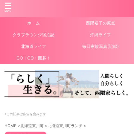
ホーム
西隈裕子の原点
クラブラウンジ宿泊記
沖縄ライフ
北海道ライフ
毎日家族写真(記録)
GO！GO！囲碁！
※この記事は広告を含みます
HOME
>
北海道東川町
>
北海道東川町ランチ
>