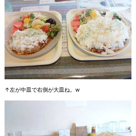
↑左が中皿で右側が大皿ね。w