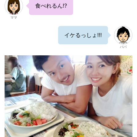
食べれるん!?
ママ
イケるっしょ!!!
パパ