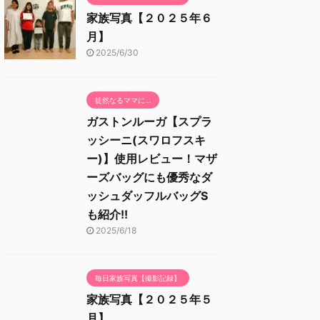
家族写真【２０２５年６
月】
2025/6/30
徒然なるママに…
ガストンルーガ【スプラ
ッシーニ(スワロフスキ
ー)】使用レビュー！マザ
ーズバッグにも優秀なダ
ッシュダッフルバッグS
も紹介!!
2025/6/18
毎日家族写真【撮影記録】
家族写真【２０２５年５
月】