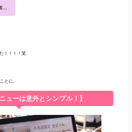
後‥。
でた！！！！笑
ことに。
ニューは意外とシンプル！】