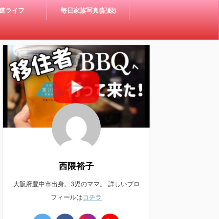
道ライフ
毎日家族写真(記録)
西隈裕子
大阪府豊中市出身。3児のママ。 詳しいプロ
フィールは
コチラ