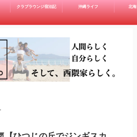
クラブラウンジ宿泊記
沖縄ライフ
北海
>
気【ひつじの丘でジンギスカ