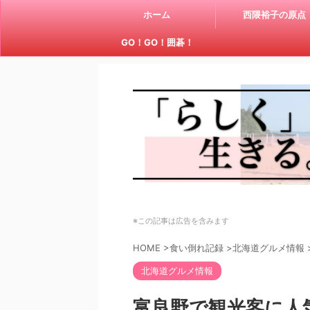
ホーム
西隈裕子の原点
GO！GO！囲碁！
※この記事は広告を含みます
HOME
>
食い倒れ記録
>
北海道グルメ情報
北海道グルメ情報
富良野で観光客に人