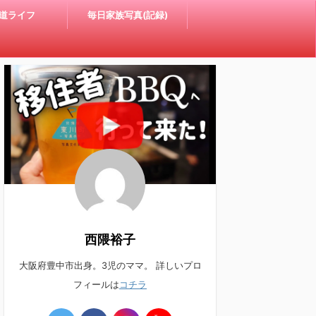
道ライフ
毎日家族写真(記録)
西隈裕子
大阪府豊中市出身。3児のママ。 詳しいプロ
フィールは
コチラ