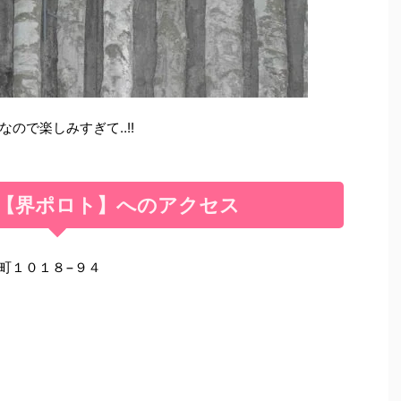
ので楽しみすぎて‥!!
【界ポロト】へのアクセス
草町１０１８−９４