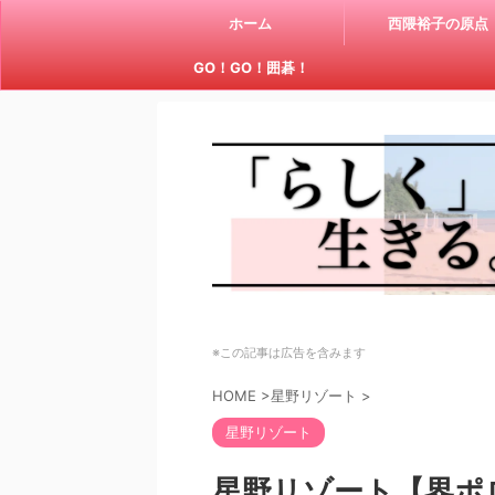
ホーム
西隈裕子の原点
GO！GO！囲碁！
※この記事は広告を含みます
HOME
>
星野リゾート
>
星野リゾート
星野リゾート【界ポ