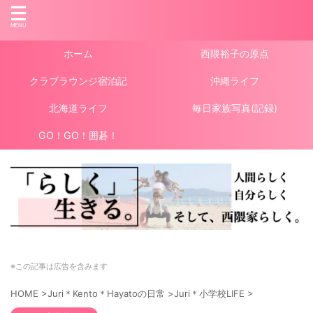
ホーム
西隈裕子の原点
クラブラウンジ宿泊記
沖縄ライフ
北海道ライフ
毎日家族写真(記録)
GO！GO！囲碁！
※この記事は広告を含みます
HOME
>
Juri＊Kento＊Hayatoの日常
>
Juri＊小学校LIFE
>