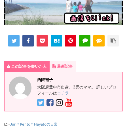
この記事を書いた人
最新記事
西隈裕子
大阪府豊中市出身。3児のママ。 詳しいプロ
フィールは
コチラ
-
Juri＊Kento＊Hayatoの日常