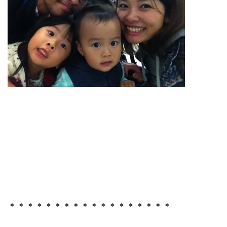
＊＊＊＊＊＊＊＊＊＊＊＊＊＊＊＊＊＊