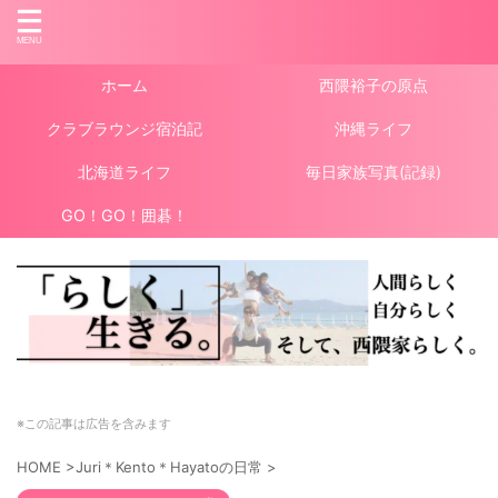
ホーム
西隈裕子の原点
クラブラウンジ宿泊記
沖縄ライフ
北海道ライフ
毎日家族写真(記録)
GO！GO！囲碁！
※この記事は広告を含みます
HOME
>
Juri＊Kento＊Hayatoの日常
>