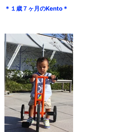
＊１歳７ヶ月のKento＊