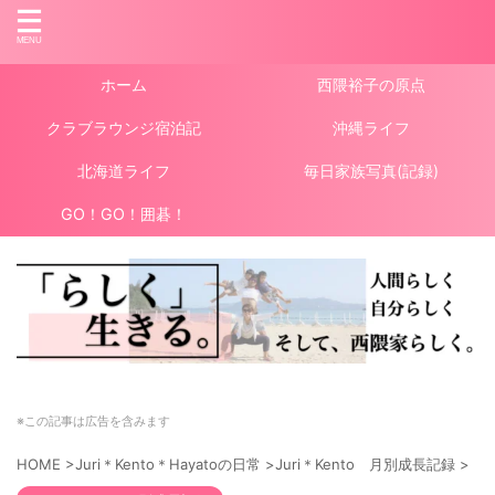
ホーム
西隈裕子の原点
クラブラウンジ宿泊記
沖縄ライフ
北海道ライフ
毎日家族写真(記録)
GO！GO！囲碁！
※この記事は広告を含みます
HOME
>
Juri＊Kento＊Hayatoの日常
>
Juri＊Kento 月別成長記録
>