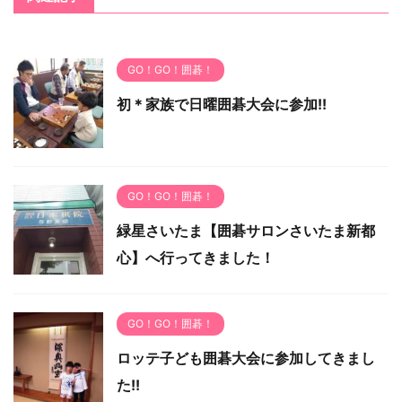
GO！GO！囲碁！
初＊家族で日曜囲碁大会に参加!!
GO！GO！囲碁！
緑星さいたま【囲碁サロンさいたま新都
心】へ行ってきました！
GO！GO！囲碁！
ロッテ子ども囲碁大会に参加してきまし
た!!