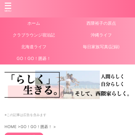
ホーム
西隈裕子の原点
クラブラウンジ宿泊記
沖縄ライフ
北海道ライフ
毎日家族写真(記録)
GO！GO！囲碁！
※この記事は広告を含みます
HOME
>
GO！GO！囲碁！
>