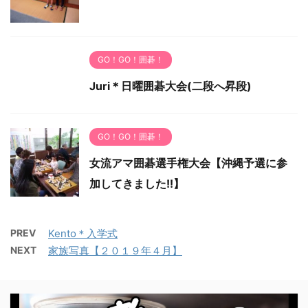
GO！GO！囲碁！
Juri＊日曜囲碁大会(二段へ昇段)
GO！GO！囲碁！
女流アマ囲碁選手権大会【沖縄予選に参
加してきました!!】
PREV
Kento＊入学式
NEXT
家族写真【２０１９年４月】