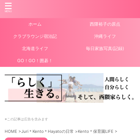
ホーム
西隈裕子の原点
クラブラウンジ宿泊記
沖縄ライフ
北海道ライフ
毎日家族写真(記録)
GO！GO！囲碁！
※この記事は広告を含みます
HOME
>
Juri＊Kento＊Hayatoの日常
>
Kento＊保育園LIFE
>