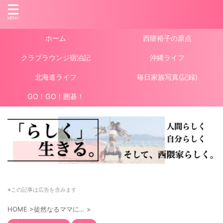
ホーム
西隈裕子の原点
クラブラウンジ宿泊記
沖縄ライフ
北海道ライフ
毎日家族写真(記録)
GO！GO！囲碁！
※この記事は広告を含みます
HOME
>
徒然なるママに…
>