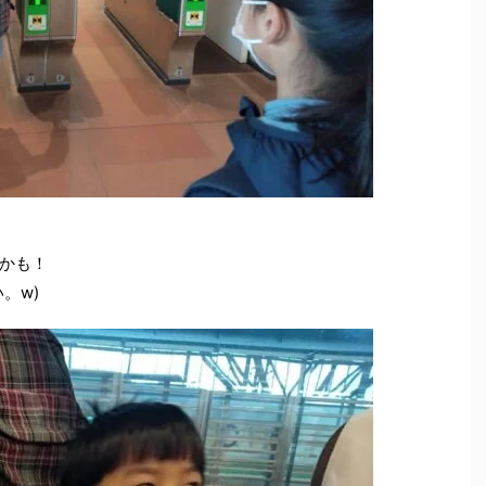
かも！
。w)