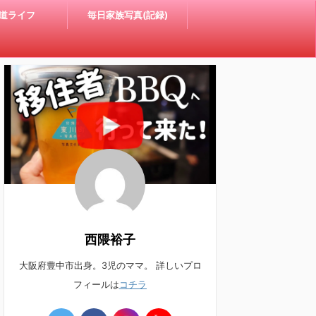
道ライフ
毎日家族写真(記録)
西隈裕子
大阪府豊中市出身。3児のママ。 詳しいプロ
フィールは
コチラ