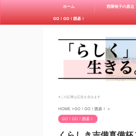
ホーム
西隈裕子の原点
GO！GO！囲碁！
※この記事は広告を含みます
HOME
>
GO！GO！囲碁！
>
GO！GO！囲碁！
くらしき吉備真備杯こ