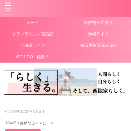
ホーム
西隈裕子の原点
クラブラウンジ宿泊記
沖縄ライフ
北海道ライフ
毎日家族写真(記録)
GO！GO！囲碁！
※この記事は広告を含みます
HOME
>
徒然なるママに…
>