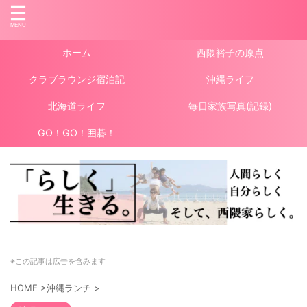
ホーム
西隈裕子の原点
クラブラウンジ宿泊記
沖縄ライフ
北海道ライフ
毎日家族写真(記録)
GO！GO！囲碁！
※この記事は広告を含みます
HOME
>
沖縄ランチ
>