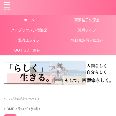
ホーム
西隈裕子の原点
クラブラウンジ宿泊記
沖縄ライフ
北海道ライフ
毎日家族写真(記録)
GO！GO！囲碁！
※この記事は広告を含みます
HOME
>
旅ログ
>
沖縄
>