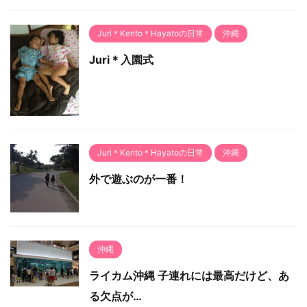
Juri＊Kento＊Hayatoの日常
沖縄
Juri＊入園式
Juri＊Kento＊Hayatoの日常
沖縄
外で遊ぶのが一番！
沖縄
ライカム沖縄 子連れには最高だけど、あ
る欠点が…