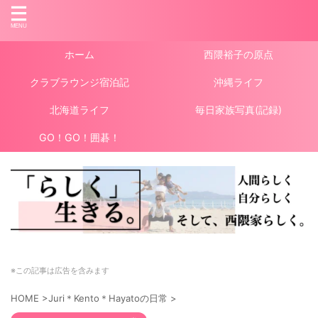
ホーム
西隈裕子の原点
クラブラウンジ宿泊記
沖縄ライフ
北海道ライフ
毎日家族写真(記録)
GO！GO！囲碁！
※この記事は広告を含みます
HOME
>
Juri＊Kento＊Hayatoの日常
>