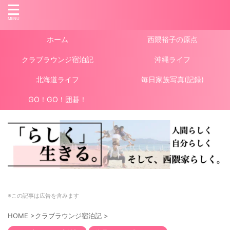
ホーム
西隈裕子の原点
クラブラウンジ宿泊記
沖縄ライフ
北海道ライフ
毎日家族写真(記録)
GO！GO！囲碁！
※この記事は広告を含みます
HOME
>
クラブラウンジ宿泊記
>