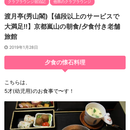
クラブラウンジ宿泊記
他県のクラブラウンジ
渡月亭(秀山閣)【値段以上のサービスで
大満足!!】京都嵐山の朝食/夕食付き老舗
旅館
2019年1月28日
夕食の懐石料理
こちらは、
5才(幼児用)のお食事で〜す！