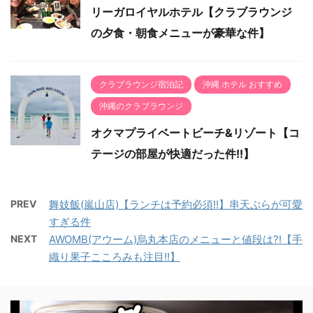
リーガロイヤルホテル【クラブラウンジ
の夕食・朝食メニューが豪華な件】
クラブラウンジ宿泊記
沖縄 ホテル おすすめ
沖縄のクラブラウンジ
オクマプライベートビーチ&リゾート【コ
テージの部屋が快適だった件!!】
PREV
舞妓飯(嵐山店)【ランチは予約必須!!】串天ぷらが可愛
すぎる件
NEXT
AWOMB(アウーム)烏丸本店のメニューと値段は?!【手
織り果子こころみも注目!!】