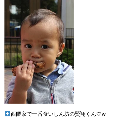
西隈家で一番食いしん坊の賢翔くん♡w