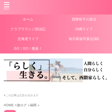
ホーム
西隈裕子の原点
クラブラウンジ宿泊記
沖縄ライフ
北海道ライフ
毎日家族写真(記録)
GO！GO！囲碁！
※この記事は広告を含みます
HOME
>
旅ログ
>
福岡
>