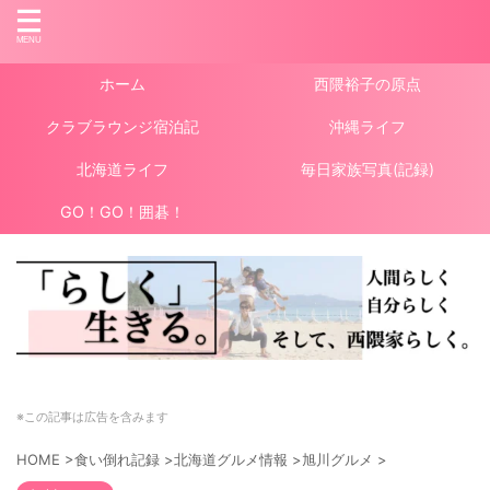
ホーム
西隈裕子の原点
クラブラウンジ宿泊記
沖縄ライフ
北海道ライフ
毎日家族写真(記録)
GO！GO！囲碁！
※この記事は広告を含みます
HOME
>
食い倒れ記録
>
北海道グルメ情報
>
旭川グルメ
>