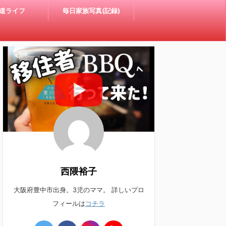
道ライフ
毎日家族写真(記録)
西隈裕子
大阪府豊中市出身。3児のママ。 詳しいプロ
フィールは
コチラ