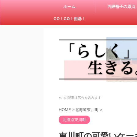
ホーム
西隈裕子の原点
GO！GO！囲碁！
※この記事は広告を含みます
HOME
>
北海道東川町
>
北海道東川町
東川町の可愛いケー