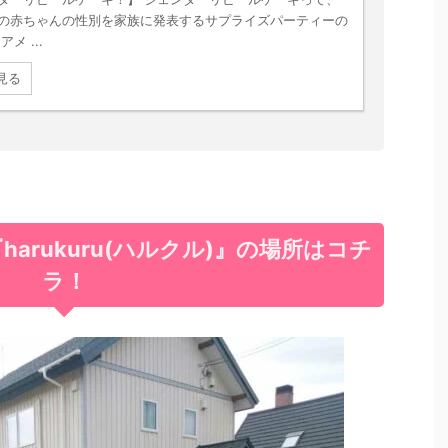
の赤ちゃんの性別を家族に発表するサプライズパーティーの
メ ...
見る
arukuru(ハルクル)』の場所はコチ
ラ！