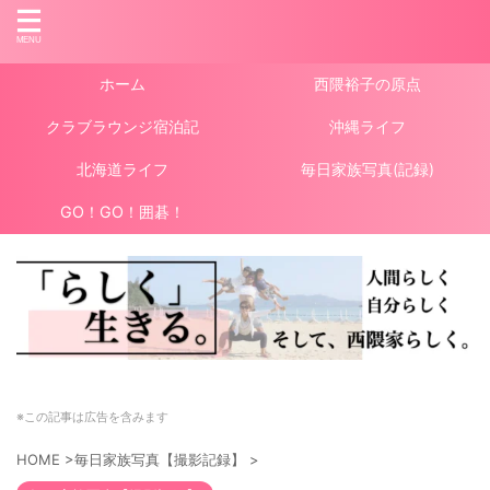
ホーム
西隈裕子の原点
クラブラウンジ宿泊記
沖縄ライフ
北海道ライフ
毎日家族写真(記録)
GO！GO！囲碁！
※この記事は広告を含みます
HOME
>
毎日家族写真【撮影記録】
>