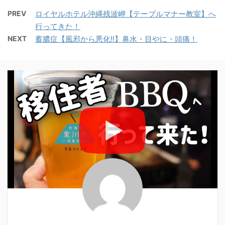
PREV
ロイヤルホテル沖縄残波岬【テーブルマナー教室】へ
行ってきた！
NEXT
蓄膿症【風邪から悪化!!】鼻水・目やに・頭痛！