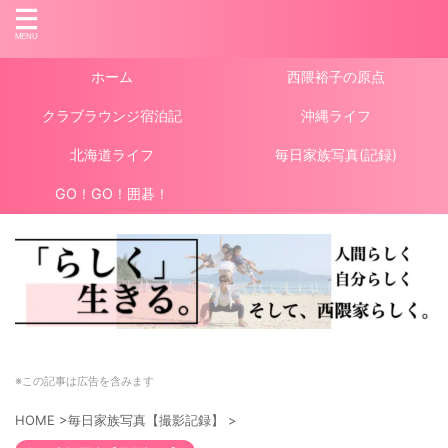
ホーム
西隈裕子の原点
クラブラウンジ宿泊記
沖縄ライフ
北海道ライフ
毎日家族写真(記録)
GO！GO！囲碁！
※この記事は広告を含みます
HOME
>
毎日家族写真【撮影記録】
>