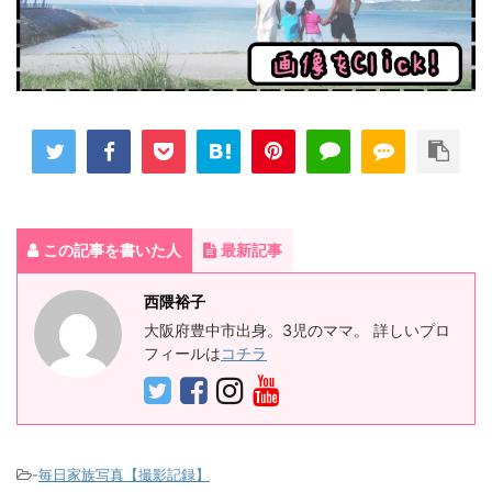
この記事を書いた人
最新記事
西隈裕子
大阪府豊中市出身。3児のママ。 詳しいプロ
フィールは
コチラ
-
毎日家族写真【撮影記録】