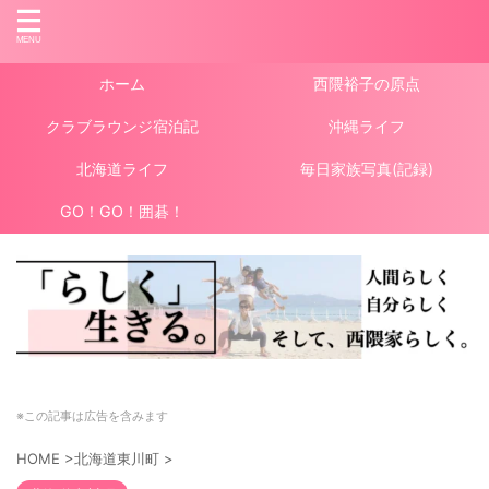
ホーム
西隈裕子の原点
クラブラウンジ宿泊記
沖縄ライフ
北海道ライフ
毎日家族写真(記録)
GO！GO！囲碁！
※この記事は広告を含みます
HOME
>
北海道東川町
>