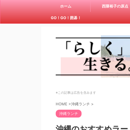
ホーム
西隈裕子の原点
GO！GO！囲碁！
※この記事は広告を含みます
HOME
>
沖縄ランチ
>
沖縄ランチ
沖縄のおすすめラー