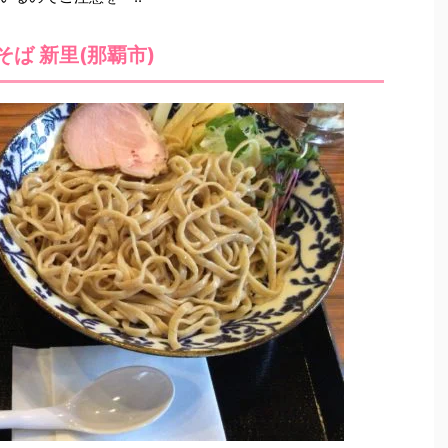
そば 新里(那覇市)