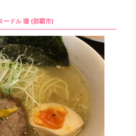
ードル 珊 (那覇市)