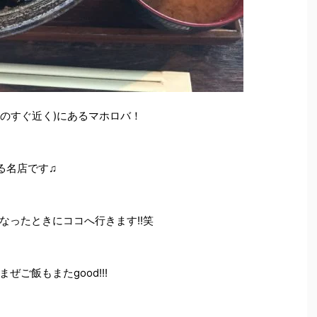
ルのすぐ近く)にあるマホロバ！
る名店です♫
なったときにココへ行きます!!笑
ご飯もまたgood!!!