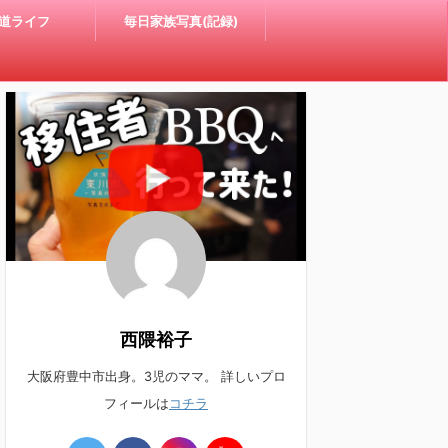
道ライフ
毎日家族写真(記録)
西隈裕子
大阪府豊中市出身。3児のママ。 詳しいプロ
フィールは
コチラ