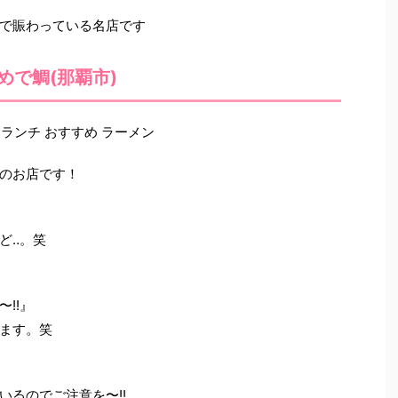
で賑わっている名店です
めで鯛(那覇市)
のお店です！
ど‥。笑
!!』
ます。笑
るのでご注意を〜!!