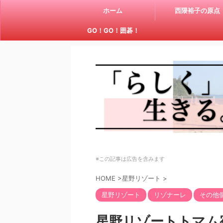
ホーム
西隈裕子の原点
GO！GO！囲碁！
※この記事は広告を含みます
HOME
>
星野リゾート
>
星野リゾート
リゾナーレ
その他
星野リゾートトマム