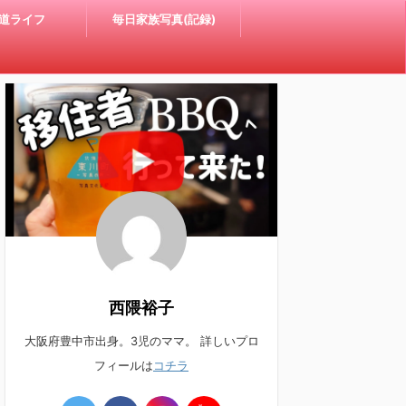
道ライフ
毎日家族写真(記録)
西隈裕子
大阪府豊中市出身。3児のママ。 詳しいプロ
フィールは
コチラ